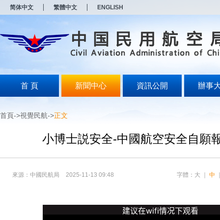
新
新
简体中文
繁體中文
ENGLISH
窗
窗
口
口
打
打
开
开
无
无
障
障
碍
碍
说
说
明
明
首 頁
新聞中心
資訊公開
辦事
页
页
面,
面,
按
按
首頁
->
視覺民航
->
正文
Alt
Alt
加
加
波
波
小博士説安全-中國航空安全自願
浪
浪
键
键
打
打
开
开
來源：中國民航局
2025-11-13 09:48
字體：
大
｜
中
导
导
盲
盲
模
模
式
式