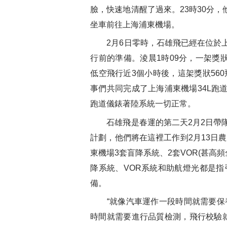
臉，快速地清醒了過來。23時30分
坐車前往上海浦東機場。
2月6日零時，石雄飛已經在位於上
行前的準備。淩晨1時09分，一架獎狀
低空飛行近3個小時後，這架獎狀56
事們共同完成了上海浦東機場34L跑
跑道儀錶著陸系統一切正常。
石雄飛是春運的第二天2月2日帶隊
計劃，他們將在這裡工作到2月13日
東機場3套盲降系統、2套VOR(甚高
降系統、VOR系統和助航燈光都是
備。
“就像汽車運作一段時間就需要保
時間就需要進行品質檢測，飛行校驗