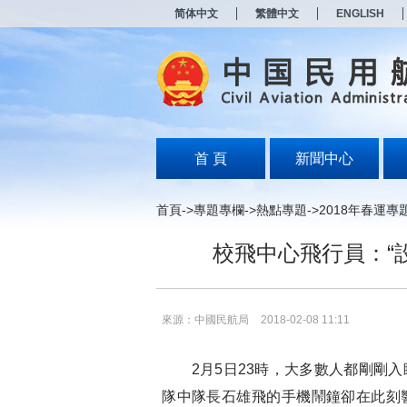
新
简体中文
繁體中文
ENGLISH
窗
口
打
开
无
障
碍
说
明
首 頁
新聞中心
页
面,
按
首頁
->
專題專欄
->
熱點專題
->
2018年春運專
Alt
加
校飛中心飛行員：“
波
浪
键
打
开
來源：中國民航局
2018-02-08 11:11
导
盲
模
2月5日23時，大多數人都剛剛入
式
隊中隊長石雄飛的手機鬧鐘卻在此刻