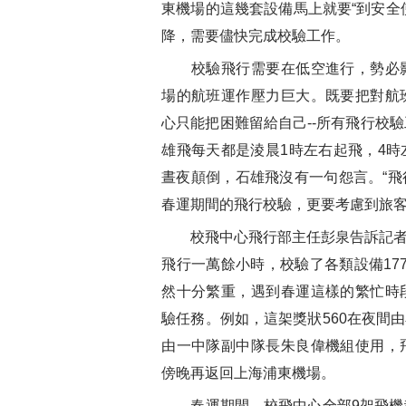
東機場的這幾套設備馬上就要“到安全
降，需要儘快完成校驗工作。
校驗飛行需要在低空進行，勢必影
場的航班運作壓力巨大。既要把對航
心只能把困難留給自己--所有飛行校
雄飛每天都是淩晨1時左右起飛，4
晝夜顛倒，石雄飛沒有一句怨言。“
春運期間的飛行校驗，更要考慮到旅客
校飛中心飛行部主任彭泉告訴記者，2
飛行一萬餘小時，校驗了各類設備17
然十分繁重，遇到春運這樣的繁忙時
驗任務。例如，這架獎狀560在夜間
由一中隊副中隊長朱良偉機組使用，
傍晚再返回上海浦東機場。
春運期間，校飛中心全部9架飛機都