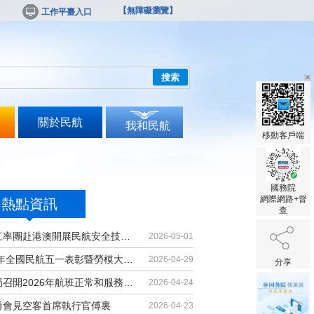
【無障礙瀏覽】
工作平臺入口
搜索
關於民航
我和民航
移動客戶端
國務院
網際網路+督
熱點資訊
查
胡振江率團赴港澳開展民航安全技術交流
2026-05-01
2026年全國民航五一表彰暨勞模大講堂...
2026-04-29
分享
民航局召開2026年航班正常和服務品質...
2026-04-24
勇會見空客首席執行官傅裏
2026-04-23