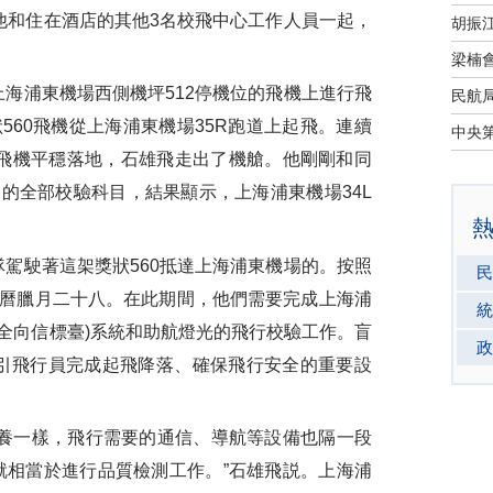
，他和住在酒店的其他3名校飛中心工作人員一起，
海浦東機場西側機坪512停機位的飛機上進行飛
560飛機從上海浦東機場35R跑道上起飛。連續
0飛機平穩落地，石雄飛走出了機艙。他剛剛和同
道的全部校驗科目，結果顯示，上海浦東機場34L
駕駛著這架獎狀560抵達上海浦東機場的。按照
民
農曆臘月二十八。在此期間，他們需要完成上海浦
統
頻全向信標臺)系統和助航燈光的飛行校驗工作。盲
政
指引飛行員完成起飛降落、確保飛行安全的重要設
養一樣，飛行需要的通信、導航等設備也隔一段
就相當於進行品質檢測工作。”石雄飛説。上海浦