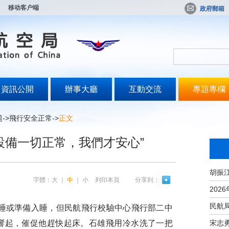
移动客户端
政府郵箱
資訊公開
辦事大廳
互動交流
專題專欄
題
->
飛行安全正常
->
正文
設備一切正常，我們才安心”
字體：
大
｜
中
｜
小
列印本頁
分享到：
睡或準備入睡，但民航飛行校驗中心飛行部二中
宋志
響起，催促他趕快起床。石雄飛用冷水洗了一把