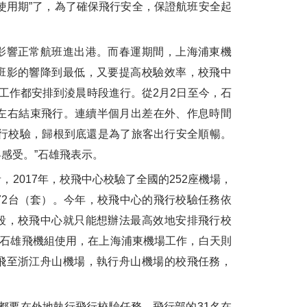
使用期”了，為了確保飛行安全，保證航班安全起
響正常航班進出港。而春運期間，上海浦東機
班影的響降到最低，又要提高校驗效率，校飛中
驗工作都安排到淩晨時段進行。從2月2日至今，石
時左右結束飛行。連續半個月出差在外、作息時間
飛行校驗，歸根到底還是為了旅客出行安全順暢。
感受。”石雄飛表示。
017年，校飛中心校驗了全國的252座機場，
72台（套）。今年，校飛中心的飛行校驗任務依
段，校飛中心就只能想辦法最高效地安排飛行校
由石雄飛機組使用，在上海浦東機場工作，白天則
飛至浙江舟山機場，執行舟山機場的校飛任務，
要在外地執行飛行校驗任務。飛行部的31名在