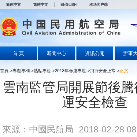
新
简体中文
繁體中文
ENGLISH
移动客户端
窗
口
打
开
无
障
碍
说
明
首 頁
新聞中心
資訊公開
辦事
页
面,
按
首頁
->
專題專欄
->
熱點專題
->
2018年春運專題
->
飛行安全正常
->
正文
Alt
加
雲南監管局開展節後騰
波
浪
键
運安全檢查
打
开
导
盲
模
來源：中國民航局
2018-02-28 08
式