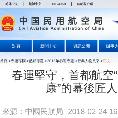
新
简体中文
繁體中文
ENGLISH
移动客户端
窗
口
打
开
无
障
碍
说
明
首 頁
新聞中心
資訊公開
辦事
页
面,
按
首頁
->
專題專欄
->
熱點專題
->
2018年春運專題
->
行業人物風采
->
正文
Alt
加
春運堅守，首都航空
波
浪
键
康”的幕後匠人
打
开
导
盲
模
來源：中國民航局
2018-02-24 16
式