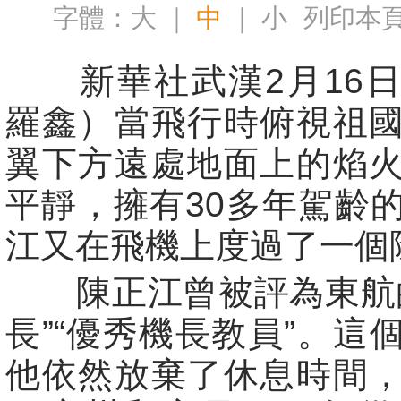
字體：
大
｜
中
｜
小
列印本
新華社武漢2月16日
羅鑫）當飛行時俯視祖
翼下方遠處地面上的焰
平靜，擁有30多年駕齡
江又在飛機上度過了一個
陳正江曾被評為東航的
長”“優秀機長教員”。這
他依然放棄了休息時間