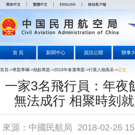
新
简体中文
繁體中文
ENGLISH
移动客户端
窗
口
打
开
无
障
碍
说
明
首 頁
新聞中心
資訊公開
辦事
页
面,
按
首頁
->
專題專欄
->
熱點專題
->
2018年春運專題
->
行業人物風采
->
正文
Alt
加
一家3名飛行員：年夜飯
波
浪
键
無法成行 相聚時刻
打
开
导
盲
模
來源：中國民航局
2018-02-26 15
式