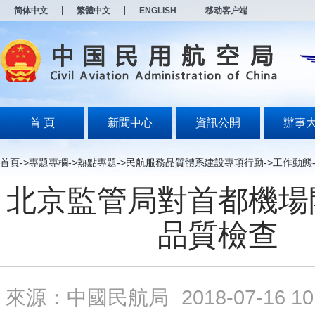
新
简体中文
繁體中文
ENGLISH
移动客户端
窗
口
打
开
无
障
碍
说
明
首 頁
新聞中心
資訊公開
辦事
页
面,
按
首頁
->
專題專欄
->
熱點專題
->
民航服務品質體系建設專項行動
->
工作動態
Alt
加
北京監管局對首都機場
波
浪
键
品質檢查
打
开
导
盲
模
來源：中國民航局
2018-07-16 10
式