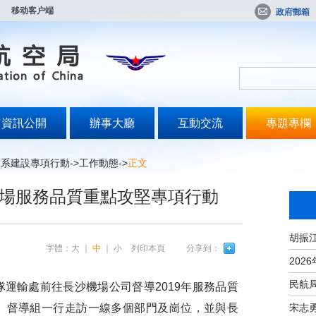
移动客户端
政府郵箱
資訊公開
辦事大廳
互動交流
專題專欄
體系建設專項行動
->
工作動態
->
正文
場服務品質重點攻堅專項行動
字體：
大
｜
中
｜
小
列印本頁
分享到：
輸處前往長沙機場公司督導2019年服務品質
宋志
。督導組一行走訪一線多個部門及崗位，並與長