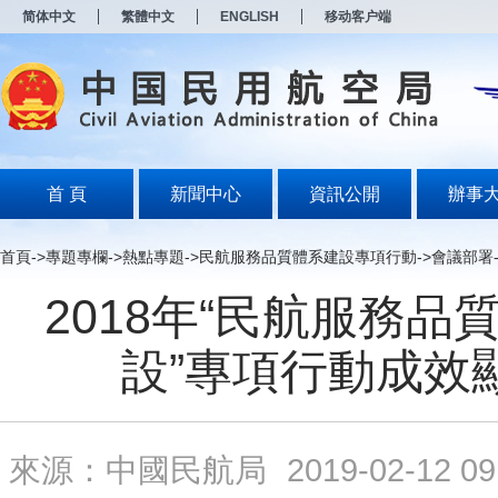
新
简体中文
繁體中文
ENGLISH
移动客户端
窗
口
打
开
无
障
碍
说
明
首 頁
新聞中心
資訊公開
辦事
页
面,
按
首頁
->
專題專欄
->
熱點專題
->
民航服務品質體系建設專項行動
->
會議部署
Alt
加
2018年“民航服務品
波
浪
键
設”專項行動成效
打
开
导
盲
模
來源：中國民航局
2019-02-12 09
式