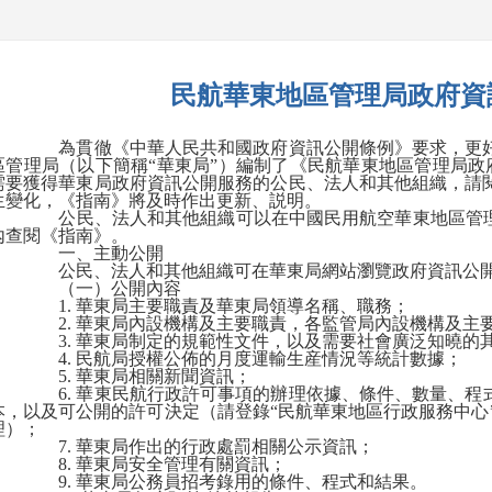
民航華東地區管理局政府資
為貫徹《中華人民共和國政府資訊公開條例》要求，更好
區管理局（以下簡稱
“
華東局
”
）編制了《民航華東地區管理局政
需要獲得華東局政府資訊公開服務的公民、法人和其他組織，請
生變化，《指南》將及時作出更新、説明。
公民、法人和其他組織可以在中國民用航空華東地區管
內查閱《指南》。
一、主動公開
公民、法人和其他組織可在華東局網站瀏覽政府資訊公
（一）公開內容
1.
華東局主要職責及華東局領導名稱、職務；
2.
華東局內設機構及主要職責，各監管局內設機構及主
3.
華東局制定的規範性文件，以及需要社會廣泛知曉的
4.
民航局授權公佈的月度運輸生産情況等統計數據；
5.
華東局相關新聞資訊；
6.
華東民航行政許可事項的辦理依據、條件、數量、程
本，以及可公開的許可決定（請登錄
“
民航華東地區行政服務中心
理）；
7.
華東局作出的行政處罰相關公示資訊；
8.
華東局安全管理有關資訊；
9.
華東局公務員招考錄用的條件、程式和結果。