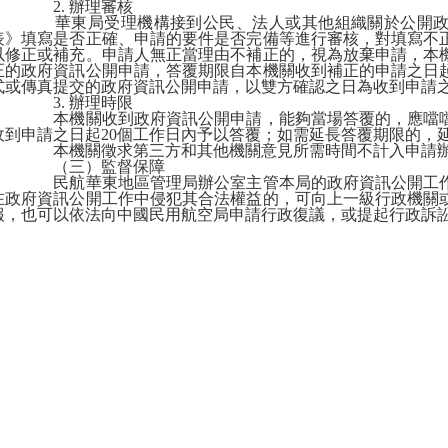
2.
辦理審核
華東局受理機構接到公民、法人或其他組織關於公開政
表》填寫是否正確、申請的要件是否完備等進行審核，對填寫不
以修正或補充。申請人無正當理由不補正的，視為放棄申請，本
正的政府資訊公開申請，答覆期限自本機關收到補正的申請之日
式或傳真提交的政府資訊公開申請，以雙方確認之日為收到申請
3.
辦理時限
本機關收到政府資訊公開申請，能夠當場答覆的，應噹噹
收到申請之日起
20
個工作日內予以答覆；如需延長答覆期限的，
本機關徵求第三方和其他機關意見所需時間不計入申請
（三）監督保障
民航華東地區管理局辦公室主管本局的政府資訊公開工作
在政府資訊公開工作中侵犯其合法權益的，可向上一級行政機關
報，也可以依法向中國民用航空局申請行政復議，或提起行政訴