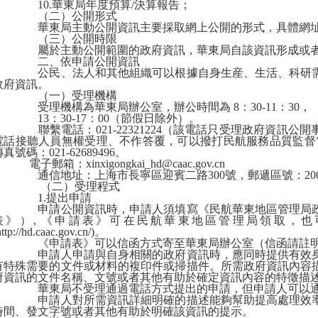
10.
華東局年度預算
/
決算報告；
（二）公開形式
華東局主動公開資訊主要採取網上公開的形式，具體網
（三）公開時限
屬於主動公開範圍的政府資訊，華東局自該資訊形成或者
二、依申請公開資訊
公民、法人和其他組織可以根據自身生産、生活、科研需
政府資訊。
（一）受理機構
受理機構為華東局辦公室，辦公時間為
8
：
30-11
：
30
，
13
：
30-17
：
00
（節假日除外）。
聯繫電話：
021-22321224
（該電話只受理政府資訊公開
電話接聽人員無權受理、不作答覆，可以撥打民航服務品質監督
傳真號碼：
021-62689496
。
電子郵箱：
xinxigongkai_hd@caac.gov.cn
通信地址：上海市長寧區迎賓二路
300
號，郵遞區號：
20
（二）受理程式
1.
提出申請
申請公開資訊時，申請人須填寫《民航華東地區管理局政
表》）
,
《申請表》可在民航華東地區管理局領取，也
http://hd.caac.gov.cn/)
。
《申請表》可以信函方式寄至華東局辦公室（信函請註
申請人申請與自身相關的政府資訊時，應同時提供有效身
有特殊需要的文件或材料的複印件或掃描件。所需政府資訊內容
府資訊的文件名稱、文號或者其他有助於確定資訊內容的特徵描
華東局不受理通過電話方式提出的申請，但申請人可以通
申請人對所需資訊詳細明確的描述能夠幫助提高處理效率
時間、發文字號或者其他有助於明確該資訊的提示。