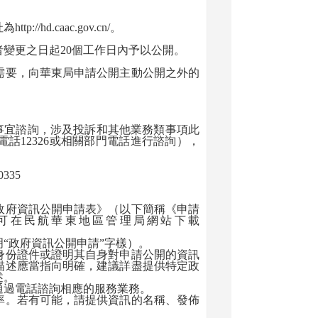
址為
http://hd.caac.gov.cn/
。
變更之日起
20
個工作日內予以公開。
要，向華東局申請公開主動公開之外的
事宜諮詢，涉及投訴和其他業務類事項此
電話
12326
或相關部門電話進行諮詢），
0335
府資訊公開申請表》（以下簡稱《申請
可在民航華東地區管理局網站下載
明
“
政府資訊公開申請
”
字樣）。
份證件或證明其自身對申請公開的資訊
描述應當指向明確，建議詳盡提供特定政
述。
過電話諮詢相應的服務業務。
。若有可能，請提供資訊的名稱、發佈