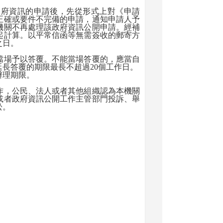
府資訊的申請後，先從形式上對《申請
正確或要件不完備的申請，通知申請人予
機關不再處理該政府資訊公開申請。經補
起計算。以平常信函等無需簽收的郵寄方
之日。
場予以答覆。不能當場答覆的，應當自
延長答覆的期限最長不超過
20
個工作日。
辦理期限。
，公民、法人或者其他組織認為本機關
或者政府資訊公開工作主管部門投訴、舉
訟。