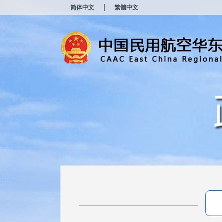
新
简体中文
繁體中文
窗
口
打
开
无
障
碍
说
明
页
面,
按
Alt
加
波
浪
键
打
开
导
盲