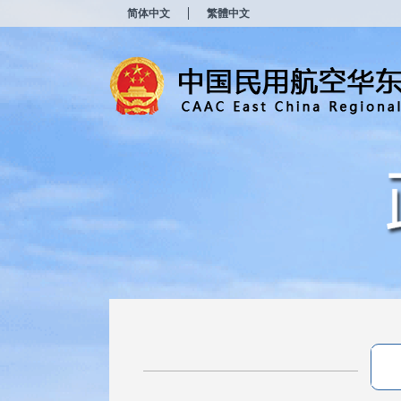
新
简体中文
繁體中文
窗
口
打
开
无
障
碍
说
明
页
面,
按
Alt
加
波
浪
键
打
开
导
盲