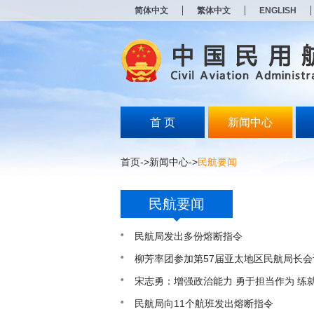
新
简体中文
繁体中文
ENGLISH
窗
口
打
开
无
障
碍
说
明
首 页
新闻中心
页
面,
按
首页
->
新闻中心
->
民航要闻
Alt
加
波
民航要闻
浪
键
打
民航局发出多份熔断指令
开
导
柳芳率团参加第57届亚太地区民航局长会
盲
宋志勇：增强政治能力 勇于担当作为 练
模
式
民航局向11个航班发出熔断指令