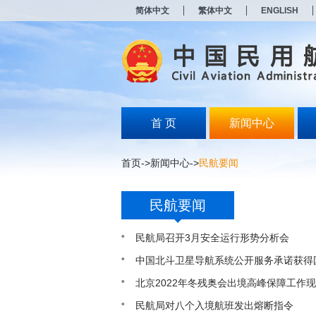
新
简体中文
繁体中文
ENGLISH
窗
口
打
开
无
障
碍
说
明
首 页
新闻中心
页
面,
按
首页
->
新闻中心
->
民航要闻
Alt
加
波
民航要闻
浪
键
打
民航局召开3月安全运行形势分析会
开
导
中国北斗卫星导航系统公开服务承诺获得
盲
北京2022年冬残奥会出境高峰保障工作
模
式
民航局对八个入境航班发出熔断指令