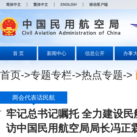
新
简体中文
繁体中文
ENGLISH
移动客户端
窗
口
打
开
无
障
碍
说
明
首 页
新闻中心
信息公开
办事
页
面,
按
首页
->
专题专栏
->
热点专题
->
Alt
加
波
浪
键
两会代表话民航
打
开
牢记总书记嘱托 全力建设民
导
盲
模
访中国民用航空局局长冯正
式