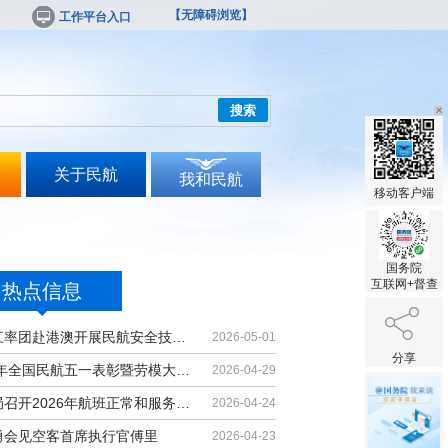
【无障碍浏览】
工作平台入口
搜索
关于民航
我和民航
移动客户端
国务院
互联网+督查
热点信息
胡振江率团赴港澳开展民航安全技术交流
2026-05-01
分享
2026年全国民航五一表彰暨劳模大讲堂...
2026-04-29
民航局召开2026年航班正常和服务质量...
2026-04-24
勇会见空客首席执行官傅里
2026-04-23