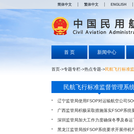
新
简体中文
繁体中文
ENGLISH
窗
口
打
开
无
障
碍
说
明
首 页
新闻中心
页
面,
按
首页
->
专题专栏
->
热点专题
->
民航飞行标准
Alt
加
波
民航飞行标准监督管理系
浪
键
打
辽宁监管局使用FSOP对运输航空公司SO
开
导
广西监管局积极采取措施落实FSOP系统
盲
深圳监管局加大工作力度确保冬季及春运
模
式
黑龙江监管局按FSOP系统要求开展停机