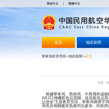
新
简体中文
繁體中文
窗
口
打
开
无
障
碍
说
明
首頁
地區新聞
页
面,
按
華東地區管理局
->
地區新聞
->
正文
Alt
加
波
浪
键
打
來源：
开
导
盲
根據華東局、西南局、中商飛和成都航
模
ARJ21飛機製造品質關、提高製造品
記使命”主題教育安排，華東局蔣懷宇局
式
局長及相關處室負責同志參加，民航西