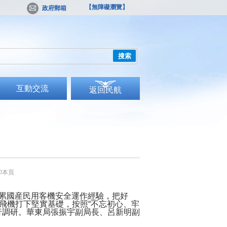
【無障礙瀏覽】
政府郵箱
搜索
互動交流
返回民航
印本頁
積累國産民用客機安全運作經驗，把好
1飛機打下堅實基礎，按照“不忘初心、牢
進行調研。華東局張振宇副局長、呂新明副