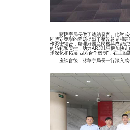
蔣懷宇局長做了總結發言。他對成都航
同時對發現的問題提出了整改意見和建
作緊密結合，處理好國産民機與成都航
的防範和管控，助力ARJ21飛機加
步深化和拓展“四方合作機制”，在主動
座談會後，蔣華宇局長一行深入成都