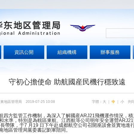
資訊公開
組織機構
辦事服務
守初心擔使命 助航國産民機行穩致遠
華東地區管理局
2019-07-25 10:08
字體：
大
｜
中
｜
小
列
四方監管工作機制，為深入了解國産ARJ21飛機運作情況，
質和水準，特別是為轄區東航、江西航等公司明年安全運營ARJ2
長帶隊，于7 月19 日下午赴成都航空公司召開座談會並實地
南地區管理局黨委書記劉軍陪同。