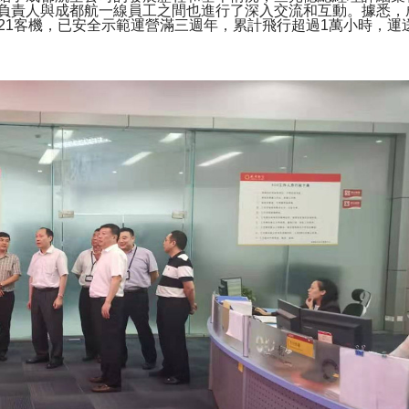
責人與成都航一線員工之間也進行了深入交流和互動。據悉，成都航
J21客機，已安全示範運營滿三週年，累計飛行超過1萬小時，運