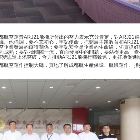
空運營ARJ21飛機所付出的努力表示充分肯定，對ARJ21
議。他強調，要不忘初心，牢記使命，把開展主題教育和ARJ2
空企業發展的辯證關係；要牢記安全是企業的生命線，切實抓好
快走向成熟；要對標國際一流，直面發展中的問題，要站得更高、
謀變思進上求突破，合力推動ARJ21飛機行穩致遠，更好地促
航空運作控制大廳，實地了解成都航生産保障、航班運作、指