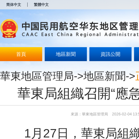
新
简体中文
繁體中文
窗
口
打
开
无
障
碍
说
明
首頁
地區新聞
資訊公開
页
面,
按
華東地區管理局
->
地區新聞
->
Alt
加
波
華東局組織召開“應
浪
键
打
开
导
來源：華東地區管理局
2026-02-04 13:
盲
模
1月27日，華東局組
式