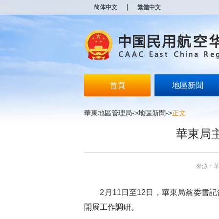
新
简体中文
繁體中文
窗
口
打
开
无
障
碍
说
明
首頁
地區新聞
页
面,
按
華東地區管理局
->
地區新聞
->
正文
Alt
加
華東局
波
浪
键
打
來源：
开
导
盲
2月11日至12日，華東局黨委書記
模
式
開展工作調研。