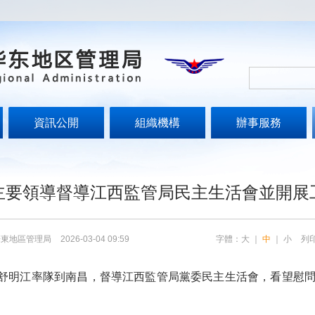
資訊公開
組織機構
辦事服務
主要領導督導江西監管局民主生活會並開展
華東地區管理局
2026-03-04 09:59
字體：
大
｜
中
｜
小
列
舒明江率隊到南昌，督導江西監管局黨委民主生活會，看望慰