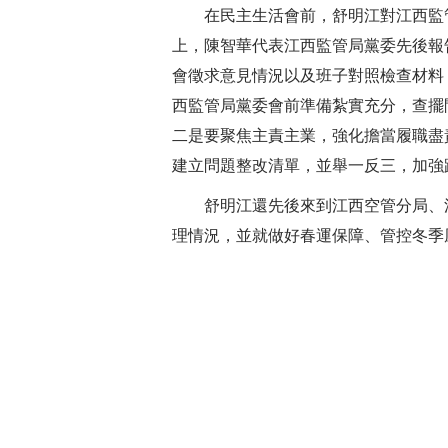
在民主生活會前，舒明江對江西監管
上，陳智華代表江西監管局黨委先後報
會徵求意見情況以及班子對照檢查材料
西監管局黨委會前準備紮實充分，查擺
二是要聚焦主責主業，強化擔當履職盡
建立問題整改清單，並舉一反三，加強
舒明江還先後來到江西空管分局、江
理情況，並就做好春運保障、管控冬季