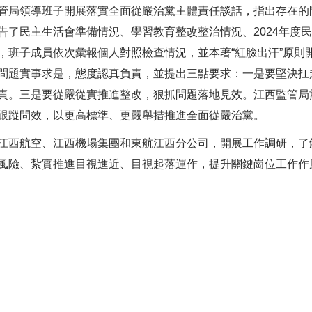
局領導班子開展落實全面從嚴治黨主體責任談話，指出存在的
告了民主生活會準備情況、學習教育整改整治情況、2024年度
，班子成員依次彙報個人對照檢查情況，並本著“紅臉出汗”原則
問題實事求是，態度認真負責，並提出三點要求：一是要堅決扛
責。三是要從嚴從實推進整改，狠抓問題落地見效。江西監管局
跟蹤問效，以更高標準、更嚴舉措推進全面從嚴治黨。
西航空、江西機場集團和東航江西分公司，開展工作調研，了
風險、紮實推進目視進近、目視起落運作，提升關鍵崗位工作作