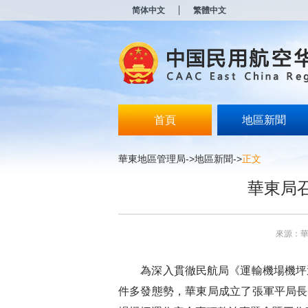
新
简体中文
繁體中文
窗
口
打
开
无
障
碍
说
明
首頁
地區新聞
页
面,
按
華東地區管理局
->
地區新聞
->
正文
Alt
加
華東局
波
浪
键
打
來源：
开
导
盲
為深入貫徹民航局《運輸機場機坪運
模
式
件多發態勢，華東局成立了張軍平局長