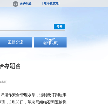
【無障礙瀏覽】
政府郵箱
搜索
互動交流
返回民航
治專題會
印本頁
坪運作安全管理水準，遏制機坪刮碰事
班，2月28日，華東局組織召開運輸機