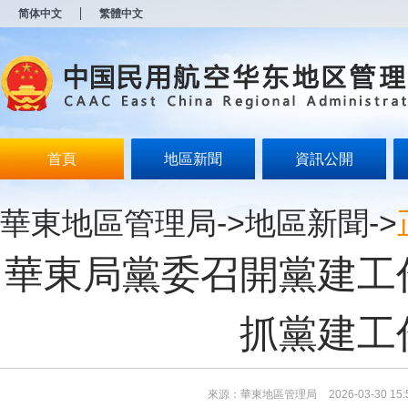
新
简体中文
繁體中文
窗
口
打
开
无
障
碍
说
明
首頁
地區新聞
資訊公開
页
面,
按
華東地區管理局
->
地區新聞
->
Alt
加
波
華東局黨委召開黨建工
浪
键
打
开
抓黨建工
导
盲
模
式
來源：華東地區管理局
2026-03-30 15: