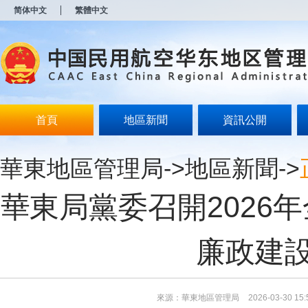
新
简体中文
繁體中文
窗
口
打
开
无
障
碍
说
明
首頁
地區新聞
資訊公開
页
面,
按
華東地區管理局
->
地區新聞
->
Alt
加
波
華東局黨委召開2026
浪
键
打
开
廉政建
导
盲
模
式
來源：華東地區管理局
2026-03-30 15: