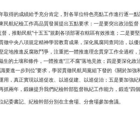
取得的成績給予充分肯定，對各單位特色亮點工作進行逐一點
東民航紀檢工作高品質發展提出五點要求：一是要突出政治監督
監督，推動民航“十五五”規劃各項部署在轄區有效推進；二是要
貫徹中央八項規定精神學習教育成果，深化風腐同查同治，以優
堅定地推進反腐敗鬥爭，注重把一體推進理念貫穿工作全過程，
敗滋生的土壤和條件，一體推進“三不腐”落地見效；四是要深化
認識要進一步到位”要求，學習貫徹民航局黨組下發的《關於加強
運用，真正實現以巡促改、以巡促建、以巡促治；五是要加強紀
再抓兩年，鍛鍊提升我們紀檢幹部監督執紀工作能力，鍛造“四個
紀委書記、紀檢幹部分別在主會場、分會場參加會議。