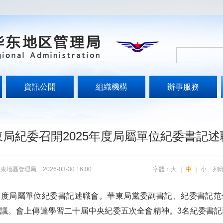
資訊公開
組織機構
辦事服務
東局紀委召開2025年度局屬單位紀委書記述
華東地區管理局
2026-03-30 16:00
字體：
大
｜
中
｜
小
列
年度局屬單位紀委書記述職會。華東局黨委副書記、紀委書記
議。會上傳達學習二十屆中央紀委五次全會精神。3名紀委書記