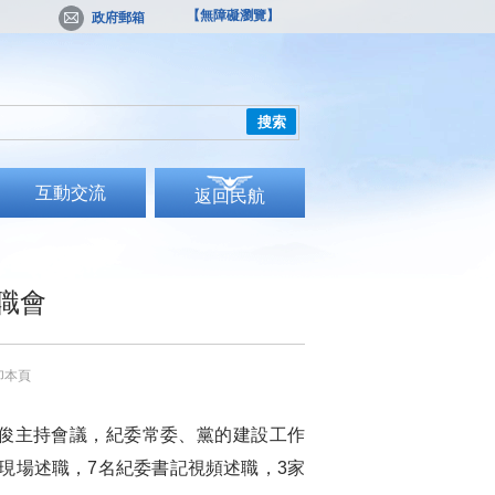
【無障礙瀏覽】
政府郵箱
搜索
互動交流
返回民航
職會
印本頁
范俊主持會議，紀委常委、黨的建設工作
現場述職，7名紀委書記視頻述職，3家