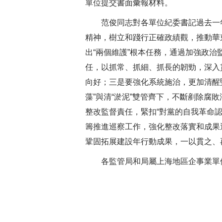
單位提交書面彙報材料。
范俊同志對各單位紀委書記過去一年
精神，樹立和踐行正確政績觀，推動華
出“兩個維護”根本任務，通過加強政治
任，以抓常、抓細、抓長的韌勁，深入
向好；三是要強化系統施治，更加清醒
藻”與清“淤泥”雙管齊下，不斷剷除腐
整改監督責任，緊扣“對黨的自我革命
籌推進巡察工作，強化整改落實和成果
鞏固拓展建設年行動成果，一以貫之、
各監管局和局屬上海地區企事業單位