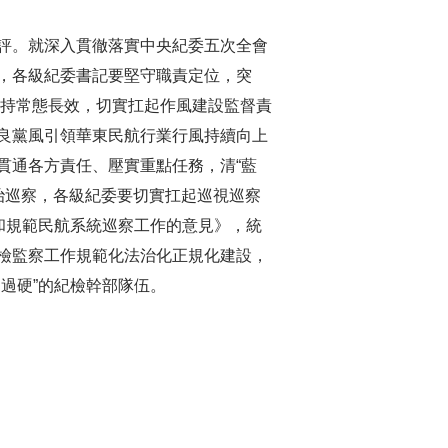
評。就深入貫徹落實中央紀委五次全會
，各級紀委書記要堅守職責定位，突
堅持常態長效，切實扛起作風建設監督責
良黨風引領華東民航行業行風持續向上
貫通各方責任、壓實重點任務，清“藍
政治巡察，各級紀委要切實扛起巡視巡察
和規範民航系統巡察工作的意見》，統
檢監察工作規範化法治化正規化建設，
過硬”的紀檢幹部隊伍。