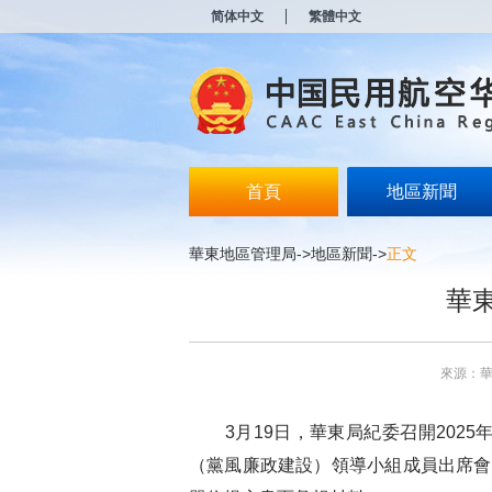
新
简体中文
繁體中文
窗
口
打
开
无
障
碍
说
明
首頁
地區新聞
页
面,
按
華東地區管理局
->
地區新聞
->
正文
Alt
加
華
波
浪
键
打
來源：
开
导
盲
3月19日，華東局紀委召開2025
模
式
（黨風廉政建設）領導小組成員出席會