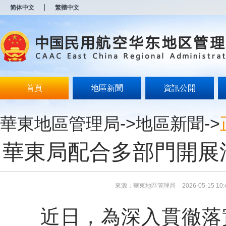
新
简体中文
繁體中文
窗
口
打
开
无
障
碍
说
明
首頁
地區新聞
資訊公開
页
面,
按
華東地區管理局
->
地區新聞
->
Alt
加
波
華東局配合多部門開展
浪
键
打
开
导
來源：華東地區管理局
2026-05-15 10:
盲
模
近日，為深入貫徹落實
式