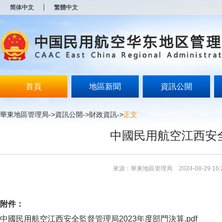
新
简体中文
繁體中文
窗
口
打
开
无
障
碍
说
明
首頁
地區新聞
資訊公開
页
面,
按
華東地區管理局
->
資訊公開
->
財政資訊
->
正文
Alt
加
中國民用航空江西安全
波
浪
键
打
來源：華東地區管理局
2024-08-29 16:
开
导
盲
模
附件：
式
中國民用航空江西安全監督管理局2023年度部門決算.pdf