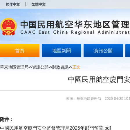
新
简体中文
繁體中文
窗
口
打
开
无
障
碍
说
明
首頁
地區新聞
資訊公開
页
面,
按
華東地區管理局
->
資訊公開
->
財政資訊
->
正文
Alt
加
中國民用航空廈門安
波
浪
键
打
來源：華東地區管理局
2025-04-25 10:
开
导
盲
模
附件：
式
中國民用航空廈門安全監督管理局2025年部門預算.pdf