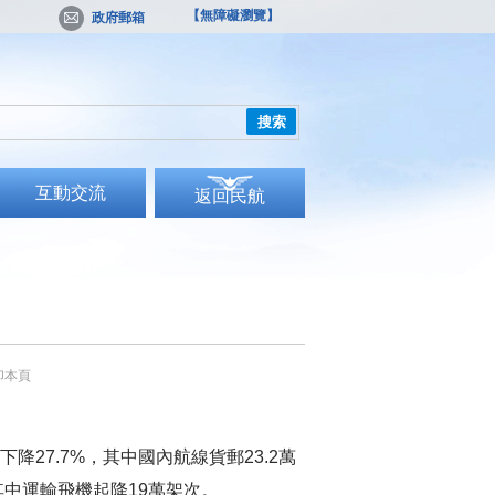
【無障礙瀏覽】
政府郵箱
搜索
互動交流
返回民航
印本頁
下降
27.7%
，其中國內航線貨郵
23.2
萬
其中運輸飛機起降
19
萬架次。