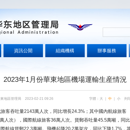
資訊公開
組織機構
辦事服務
文
2023年1月份華東地區機場運輸生産情況
華東地區管理局
2023-02-21 09:26
字體：
大
｜
中
｜
小
列
成旅客吞吐量
2143
萬人次，同比增長
24.3%
；其中國內航線旅客
萬人次），國際航線旅客
36
萬人次。貨郵吞吐量
45.5
萬噸，同比
國際航線貨郵
22.3
萬噸。飛機起降
20.2
萬架次，同比下降
1.7%
，