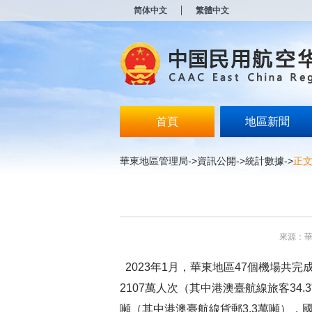
新
简体中文
繁體中文
窗
口
打
开
无
障
碍
说
明
首頁
地區新聞
页
面,
按
華東地區管理局
->
資訊公開
->
統計數據
->
正
Alt
加
波
浪
键
打
來源：
开
导
2023
年
1
月，華東地區
47
個機場共完
盲
模
2107
萬人次（其中港澳臺航線旅客
34.3
式
噸（其中港澳臺航線貨郵
3.3
萬噸），