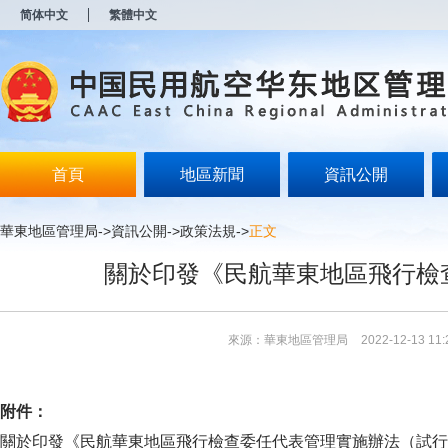
新
简体中文
繁體中文
窗
口
打
开
无
障
碍
说
明
首頁
地區新聞
資訊公開
页
面,
按
華東地區管理局
->
資訊公開
->
政策法規
->
正文
Alt
加
關於印發《民航華東地區飛行檢
波
浪
键
打
來源：華東地區管理局
2022-12-13 11:
开
导
盲
模
附件：
式
關於印發《民航華東地區飛行檢查委任代表管理實施辦法（試行）》