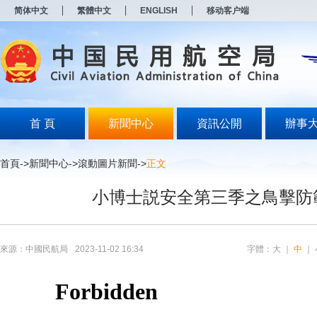
新
简体中文
繁體中文
ENGLISH
移动客户端
窗
口
打
开
无
障
碍
说
明
首 頁
新聞中心
資訊公開
辦事
页
面,
按
首頁
->
新聞中心
->
滾動圖片新聞
->
正文
Alt
加
小博士説安全第三季之鳥擊防
波
浪
键
打
开
來源：中國民航局
2023-11-02 16:34
字體：
大
｜
中
｜
导
盲
模
式