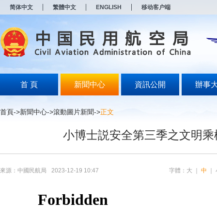
新
简体中文
繁體中文
ENGLISH
移动客户端
窗
口
打
开
无
障
碍
说
明
首 頁
新聞中心
資訊公開
辦事
页
面,
按
首頁
->
新聞中心
->
滾動圖片新聞
->
正文
Alt
加
小博士説安全第三季之文明乘
波
浪
键
打
开
來源：中國民航局
2023-12-19 10:47
字體：
大
｜
中
｜
导
盲
模
式