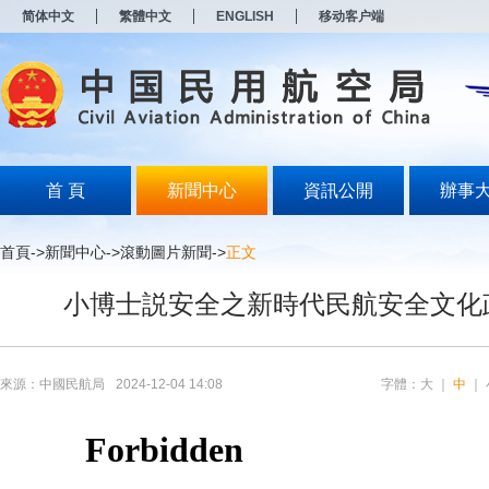
新
简体中文
繁體中文
ENGLISH
移动客户端
窗
口
打
开
无
障
碍
说
明
首 頁
新聞中心
資訊公開
辦事
页
面,
按
首頁
->
新聞中心
->
滾動圖片新聞
->
正文
Alt
加
小博士説安全之新時代民航安全文化
波
浪
键
打
开
來源：中國民航局
2024-12-04 14:08
字體：
大
｜
中
｜
导
盲
模
式