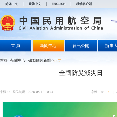
新
简体中文
繁體中文
ENGLISH
移动客户端
窗
口
打
开
无
障
碍
说
明
首 頁
新聞中心
資訊公開
辦事
页
面,
按
首頁
->
新聞中心
->
滾動圖片新聞
->
正文
Alt
加
全國防災減災日
波
浪
键
打
开
來源：中國民航局
2026-05-12 10:44
字體：
大
｜
中
｜
导
盲
模
式