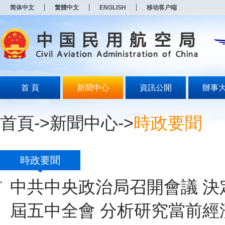
新
简体中文
繁體中文
ENGLISH
移动客户端
窗
口
打
开
无
障
碍
说
明
首 頁
新聞中心
資訊公開
辦事
页
面,
按
首頁
->
新聞中心
->
時政要聞
Alt
加
波
浪
键
時政要聞
打
开
中共中央政治局召開會議 決
导
盲
模
屆五中全會 分析研究當前經
式