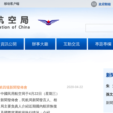
移动客户端
政府郵箱
資訊公開
辦事大廳
互動交流
專題專欄
新
朱 
月第四場新聞發佈會
2020-04-22
國民用航空局于4月22日（星期三）
孫文
行新聞發佈會，民航局新聞發言人、相
新聞
司局主要負責人介紹近期國內航班恢復
及國際貨運航班執行情況；介紹...