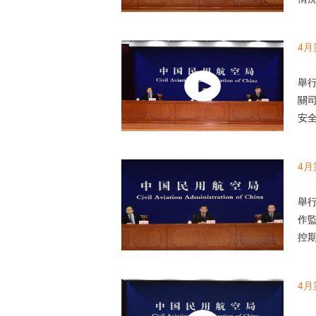
4
中
舉
關
安全
4
中
舉
作
控期
4
中