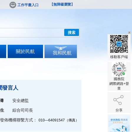
【無障礙瀏覽】
工作平臺入口
搜索
關於民航
我和民航
移動客戶端
國務院
網際網路+督
聞發言人
查
濤
安全總監
生
綜合司司長
分享
發佈機構聯繫方式：
010—64091547（傳真）