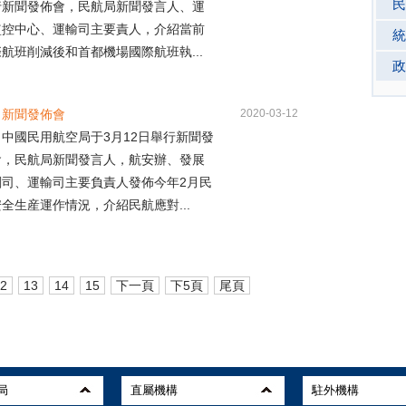
民
行新聞發佈會，民航局新聞發言人、運
監控中心、運輸司主要責人，介紹當前
統
航班削減後和首都機場國際航班執...
政
月新聞發佈會
2020-03-12
國民用航空局于3月12日舉行新聞發
會，民航局新聞發言人，航安辦、發展
劃司、運輸司主要負責人發佈今年2月民
全生産運作情況，介紹民航應對...
2
13
14
15
下一頁
下5頁
尾頁