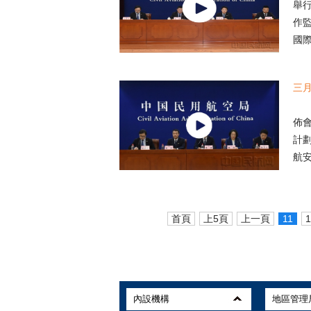
舉
作
國際
三
中
佈
計
航安
首頁
上5頁
上一頁
11
1