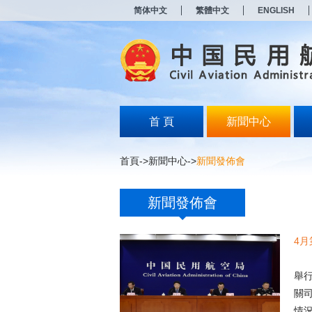
新
简体中文
繁體中文
ENGLISH
窗
口
打
开
无
障
碍
说
明
首 頁
新聞中心
页
面,
按
首頁
->
新聞中心
->
新聞發佈會
Alt
加
波
新聞發佈會
浪
键
打
4
开
导
中
盲
舉
模
式
關
情況