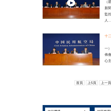
（星
新
監
人...
十
中
一）
佈
心主
首頁
上5頁
上一