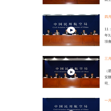
四
民航
11
年
項會
三
中
（
安
司、
一
中