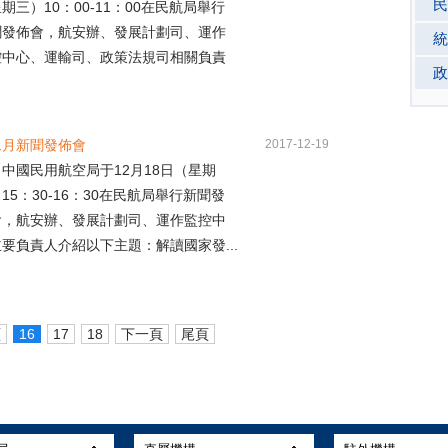
民
期三）10：00-11：00在民航局舉行
聞發佈會，航安辦、發展計劃司、運作
統
控中心、運輸司、政策法規司相關負責
政
二月新聞發佈會
2017-12-19
國民用航空局于12月18日（星期
15：30-16：30在民航局舉行新聞發
會，航安辦、發展計劃司、運作監控中
要負責人介紹以下主題：解讀國家發...
頁
16
17
18
下一頁
尾頁