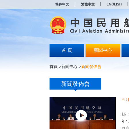
新
简体中文
繁體中文
ENGLISH
窗
口
打
开
无
障
碍
说
明
首 頁
新聞中心
页
面,
按
首頁
->
新聞中心
->
新聞發佈會
Alt
加
波
新聞發佈會
浪
键
打
五
开
导
民航
盲
16
模
式
年
航空