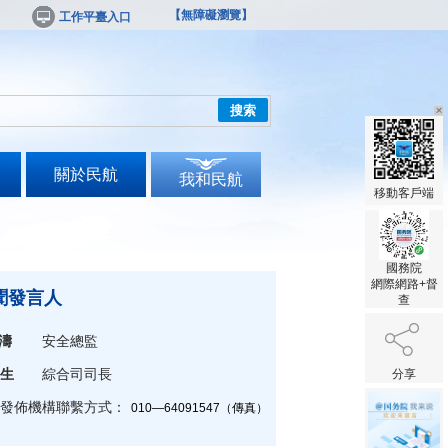
【無障礙瀏覽】
工作平臺入口
搜索
關於民航
我和民航
移動客戶端
國務院
網際網路+督
聞發言人
查
濤
安全總監
生
綜合司司長
分享
發佈機構聯繫方式：
010—64091547（傳真）