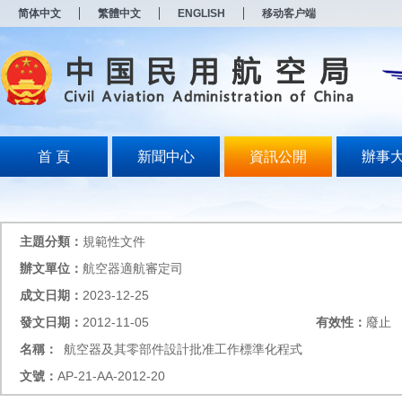
新
简体中文
繁體中文
ENGLISH
移动客户端
窗
口
打
开
无
障
碍
说
明
首 頁
新聞中心
資訊公開
辦事
页
面,
按
Alt
加
主題分類：
規範性文件
波
浪
辦文單位：
航空器適航審定司
键
成文日期：
2023-12-25
打
开
發文日期：
2012-11-05
有效性：
廢止
导
盲
名稱：
航空器及其零部件設計批准工作標準化程式
模
文號：
AP-21-AA-2012-20
式