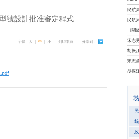
型號設計批准審定程式
宋志
字體：
大
｜
中
｜
小
列印本頁
分享到：
宋志
df
民
統
政