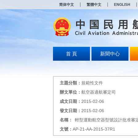
新
简体中文
繁體中文
ENGLISH
窗
口
打
开
无
障
碍
说
明
首 頁
新聞中心
页
面,
按
Alt
加
主題分類：
規範性文件
波
浪
辦文單位：
航空器適航審定司
键
成文日期：
2015-02-06
打
开
發文日期：
2015-02-06
导
盲
名稱：
輕型運動航空器型號設計批准審
模
文號：
AP-21-AA-2015-37R1
式