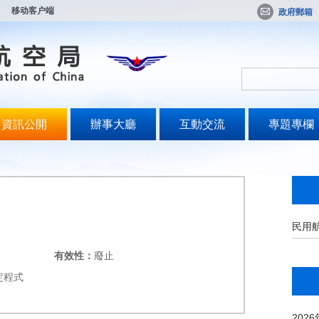
移动客户端
政府郵箱
資訊公開
辦事大廳
互動交流
專題專欄
民用
有效性：
廢止
定程式