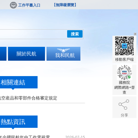
【無障礙瀏覽】
工作平臺入口
搜索
關於民航
我和民航
移動客戶端
相關連結
國務院
網際網路+督
查
航空産品和零部件合格審定規定
分享
熱點資訊
2026年全國民航年中工作電視電話會議召開
2026-07-15