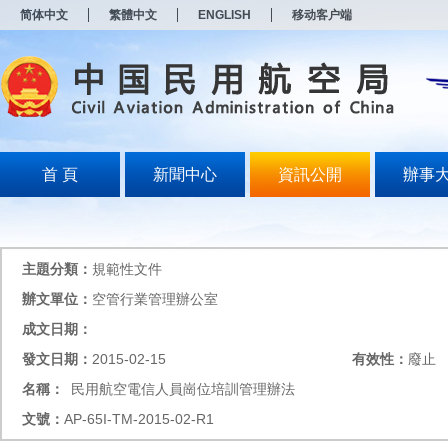
新
简体中文
繁體中文
ENGLISH
移动客户端
窗
口
打
开
无
障
碍
说
明
首 頁
新聞中心
資訊公開
辦事
页
面,
按
Alt
加
主題分類：
規範性文件
波
浪
辦文單位：
空管行業管理辦公室
键
成文日期：
打
开
發文日期：
2015-02-15
有效性：
廢止
导
盲
名稱：
民用航空電信人員崗位培訓管理辦法
模
文號：
AP-65I-TM-2015-02-R1
式