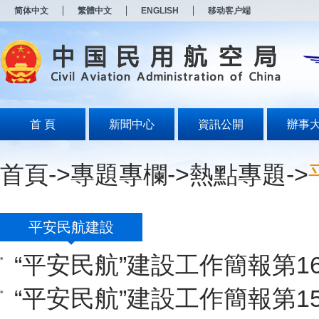
新
简体中文
繁體中文
ENGLISH
移动客户端
窗
口
打
开
无
障
碍
说
明
首 頁
新聞中心
資訊公開
辦事
页
面,
按
首頁
->
專題專欄
->
熱點專題
->
Alt
加
波
浪
键
平安民航建設
打
开
“平安民航”建設工作簡報第1
导
盲
模
“平安民航”建設工作簡報第1
式