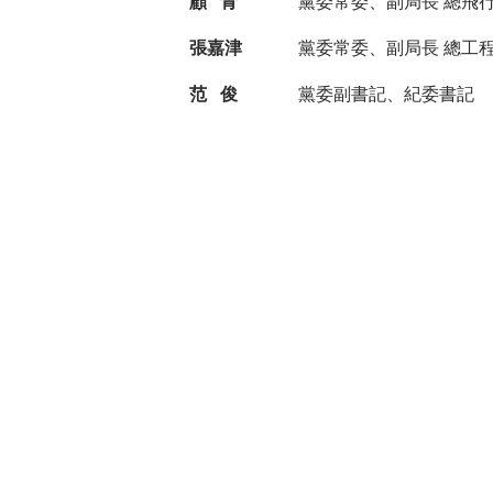
顧 青
黨委常委、副局長 總飛
張嘉津
黨委常委、副局長 總工
范 俊
黨委副書記、紀委書記