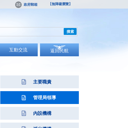
【無障礙瀏覽】
政府郵箱
搜索
互動交流
返回民航
主要職責
管理局領導
內設機構