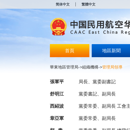
新
简体中文
繁體中文
窗
口
打
开
无
障
碍
说
明
首頁
地區新聞
页
面,
按
華東地區管理局
->
組織機構
->
管理局領導
Alt
加
波
張軍平
局長、黨委副書記
浪
键
舒明江
黨委書記、副局長
打
开
西紹波
黨委常委、副局長 工會主
导
盲
模
章亞軍
黨委常委、副局長
式