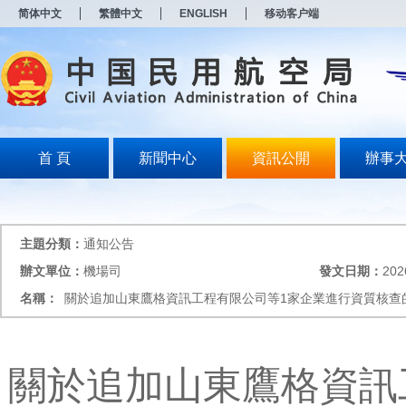
新
简体中文
繁體中文
ENGLISH
移动客户端
窗
口
打
开
无
障
碍
说
明
首 頁
新聞中心
資訊公開
辦事
页
面,
按
Alt
加
主題分類：
通知公告
波
浪
辦文單位：
機場司
發文日期：
202
键
名稱：
關於追加山東鷹格資訊工程有限公司等1家企業進行資質核查
打
开
导
盲
模
關於追加山東鷹格資訊
式