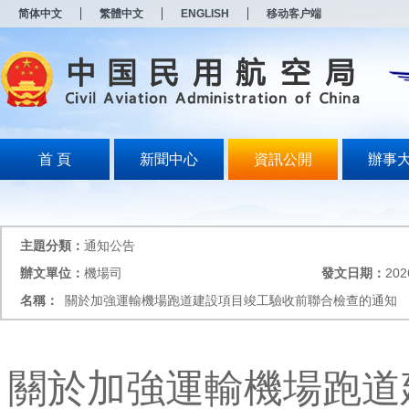
新
简体中文
繁體中文
ENGLISH
移动客户端
窗
口
打
开
无
障
碍
说
明
首 頁
新聞中心
資訊公開
辦事
页
面,
按
Alt
加
主題分類：
通知公告
波
浪
辦文單位：
機場司
發文日期：
202
键
名稱：
關於加強運輸機場跑道建設項目竣工驗收前聯合檢查的通知
打
开
导
盲
模
關於加強運輸機場跑道
式