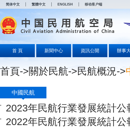
新
简体中文
繁體中文
ENGLISH
移动客户端
窗
口
打
开
无
障
碍
说
明
首 頁
新聞中心
資訊公開
辦事
页
面,
按
首頁
->
關於民航
->
民航概況
->
Alt
加
波
浪
键
中國民航
打
开
2023年民航行業發展統計公
导
盲
模
2022年民航行業發展統計公
式