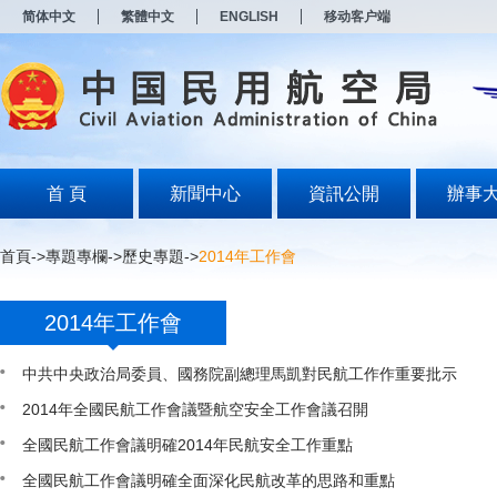
新
简体中文
繁體中文
ENGLISH
移动客户端
窗
口
打
开
无
障
碍
说
明
首 頁
新聞中心
資訊公開
辦事
页
面,
按
首頁
->
專題專欄
->
歷史專題
->
2014年工作會
Alt
加
波
2014年工作會
浪
键
打
中共中央政治局委員、國務院副總理馬凱對民航工作作重要批示
开
导
2014年全國民航工作會議暨航空安全工作會議召開
盲
全國民航工作會議明確2014年民航安全工作重點
模
式
全國民航工作會議明確全面深化民航改革的思路和重點