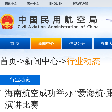
新
简体中文
繁体中文
ENGLISH
移动客户端
窗
口
打
开
无
障
碍
说
明
首 页
新闻中心
信息公开
办事
页
面,
按
首页
->
新闻中心
->
行业动态
Alt
加
波
浪
键
行业动态
打
开
海南航空成功举办 “爱海航·
导
盲
模
演讲比赛
式