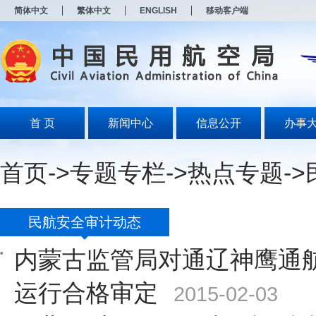
新
简体中文
繁体中文
ENGLISH
移动客户端
窗
口
打
开
无
障
碍
说
明
首 页
新闻中心
信息公开
办事
页
面,
按
首页
->
专题专栏
->
热点专题
->
Alt
加
波
浪
键
民航安全审计动态
打
开
内蒙古监管局对通辽神鹰通
导
盲
模
运行合格审定
2015-02-03
式