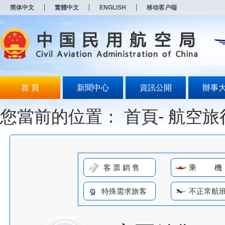
新
简体中文
繁體中文
ENGLISH
移动客户端
窗
口
打
开
无
障
碍
说
明
首 頁
新聞中心
資訊公開
辦事
页
面,
您當前的位置：
首頁-
航空旅
按
Alt
加
波
浪
键
打
客 票 銷 售
乘 機
开
导
特殊需求旅客
不正常航
盲
模
式