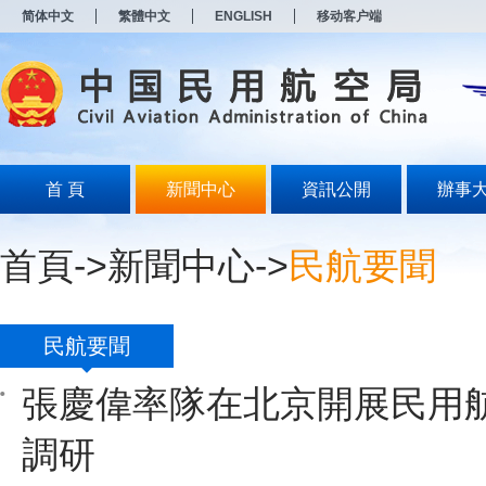
新
简体中文
繁體中文
ENGLISH
移动客户端
窗
口
打
开
无
障
碍
说
明
首 頁
新聞中心
資訊公開
辦事
页
面,
按
首頁
->
新聞中心
->
民航要聞
Alt
加
波
浪
键
民航要聞
打
开
張慶偉率隊在北京開展民用
导
盲
模
調研
式