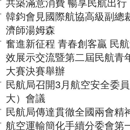
共築滿意消費 暢享民航出行
韓鈞會見國際航協高級副總
濟師湯姆森
奮進新征程 青春創客贏 民
效展示交流暨第二屆民航青
大賽決賽舉辦
民航局召開3月航空安全委
大）會議
民航局傳達貫徹全國兩會精
航空運輸簡化手續分委會第