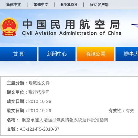
新
简体中文
繁體中文
ENGLISH
移动客户端
窗
口
打
开
无
障
碍
说
明
首 頁
新聞中心
資訊公開
辦事
页
面,
按
Alt
加
主題分類：
規範性文件
波
浪
辦文單位：
飛行標準司
键
成文日期：
2010-10-26
打
开
發文日期：
2010-10-26
有效性：
有效
导
盲
名稱：
航空承運人增強型氣象情報系統運作批准指南
模
文號：
AC-121-FS-2010-37
式