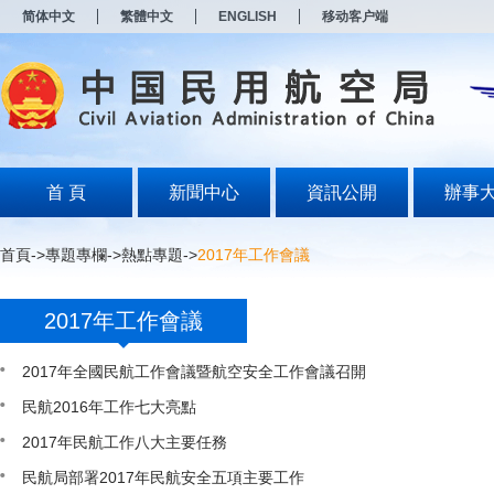
新
简体中文
繁體中文
ENGLISH
移动客户端
窗
口
打
开
无
障
碍
说
明
首 頁
新聞中心
資訊公開
辦事
页
面,
按
首頁
->
專題專欄
->
熱點專題
->
2017年工作會議
Alt
加
波
2017年工作會議
浪
键
打
2017年全國民航工作會議暨航空安全工作會議召開
开
导
民航2016年工作七大亮點
盲
2017年民航工作八大主要任務
模
式
民航局部署2017年民航安全五項主要工作