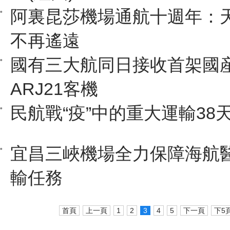
阿裏昆莎機場通航十週年：
不再遙遠
國有三大航同日接收首架國
ARJ21客機
民航戰“疫”中的重大運輸38
宜昌三峽機場全力保障海航
輸任務
首頁
上一頁
1
2
3
4
5
下一頁
下5