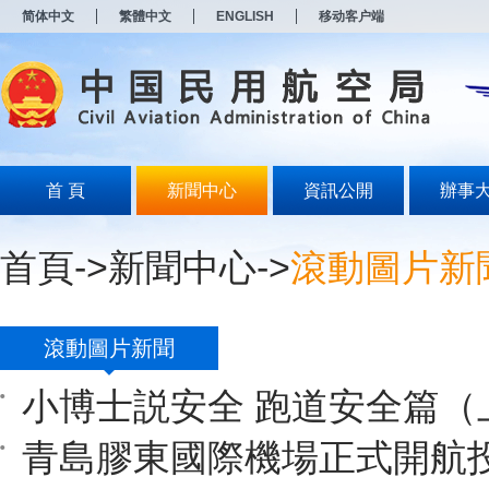
新
简体中文
繁體中文
ENGLISH
移动客户端
窗
口
打
开
无
障
碍
说
明
首 頁
新聞中心
資訊公開
辦事
页
面,
按
首頁
->
新聞中心
->
滾動圖片新
Alt
加
波
浪
键
滾動圖片新聞
打
开
小博士説安全 跑道安全篇（
导
盲
模
青島膠東國際機場正式開航
式