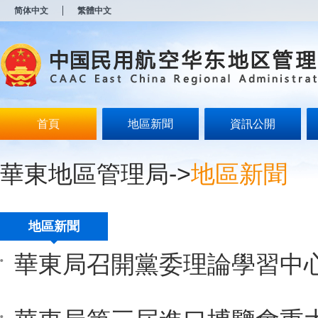
新
简体中文
繁體中文
窗
口
打
开
无
障
碍
说
明
首頁
地區新聞
資訊公開
页
面,
按
華東地區管理局
->
地區新聞
Alt
加
波
浪
键
地區新聞
打
开
导
盲
模
式